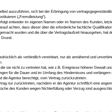
selbst auszuführen, sich bei der Erbringung von vertragsgegenständli
stituieren („Fremdleistung“).
rfolgt entweder im eigenen Namen oder im Namen des Kunden, letzte
auf achten, dass dieser über die erforderliche fachliche Qualifikation
emacht wurden und die über die Vertragslaufzeit hinausgehen, hat de
m Grund.
sdrücklich als verbindlich vereinbart, nur als annähernd und unverbi
en.
 die sie nicht zu vertreten hat, wie z.B. Ereignisse höherer Gewalt 
tungen für die Dauer und im Umfang des Hindernisses und verlängern 
 die Agentur berechtigt, vom Vertrag zurückzutreten.
rtrag nur zurücktreten, nachdem er der Agentur schriftlich eine ang
nsprüche des Kunden wegen Nichterfüllung oder Verzug sind ausges