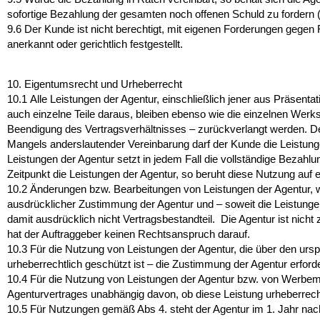
sofortige Bezahlung der gesamten noch offenen Schuld zu fordern (
9.6
Der Kunde ist nicht berechtigt, mit eigenen Forderungen gegen
anerkannt oder gerichtlich festgestellt.
10. Eigentumsrecht und Urheberrecht
10.1
Alle Leistungen der Agentur, einschließlich jener aus Präsent
auch einzelne Teile daraus, bleiben ebenso wie die einzelnen Werk
Beendigung des Vertragsverhältnisses – zurückverlangt werden. D
Mangels anderslautender Vereinbarung darf der Kunde die Leistung
Leistungen der Agentur setzt in jedem Fall die vollständige Bezahl
Zeitpunkt die Leistungen der Agentur, so beruht diese Nutzung auf e
10.2
Änderungen bzw. Bearbeitungen von Leistungen der Agentur, wie
ausdrücklicher Zustimmung der Agentur und – soweit die Leistungen
damit ausdrücklich nicht Vertragsbestandteil. Die Agentur ist nicht
hat der Auftraggeber keinen Rechtsanspruch darauf.
10.3
Für die Nutzung von Leistungen der Agentur, die über den urs
urheberrechtlich geschützt ist – die Zustimmung der Agentur erfo
10.4
Für die Nutzung von Leistungen der Agentur bzw. von Werbemittel
Agenturvertrages unabhängig davon, ob diese Leistung urheberrecht
10.5
Für Nutzungen gemäß Abs 4. steht der Agentur im 1. Jahr nach