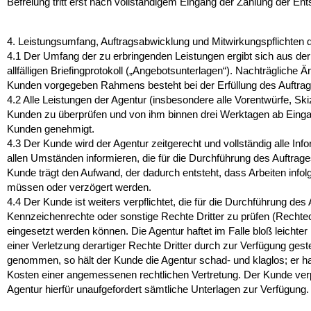
Befreiung tritt erst nach vollständigem Eingang der Zahlung der En
4. Leistungsumfang, Auftragsabwicklung und Mitwirkungspflichten
4.1
Der Umfang der zu erbringenden Leistungen ergibt sich aus der 
allfälligen Briefingprotokoll („Angebotsunterlagen“). Nachträgliche
Kunden vorgegeben Rahmens besteht bei der Erfüllung des Auftrage
4.2
Alle Leistungen der Agentur (insbesondere alle Vorentwürfe, S
Kunden zu überprüfen und von ihm binnen drei Werktagen ab Einga
Kunden genehmigt.
4.3
Der Kunde wird der Agentur zeitgerecht und vollständig alle Info
allen Umständen informieren, die für die Durchführung des Auftra
Kunde trägt den Aufwand, der dadurch entsteht, dass Arbeiten infol
müssen oder verzögert werden.
4.4
Der Kunde ist weiters verpflichtet, die für die Durchführung des 
Kennzeichenrechte oder sonstige Rechte Dritter zu prüfen (Rechtecl
eingesetzt werden können. Die Agentur haftet im Falle bloß leichter
einer Verletzung derartiger Rechte Dritter durch zur Verfügung ges
genommen, so hält der Kunde die Agentur schad- und klaglos; er hat
Kosten einer angemessenen rechtlichen Vertretung. Der Kunde verpfli
Agentur hierfür unaufgefordert sämtliche Unterlagen zur Verfügung.