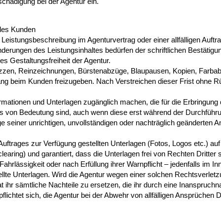
tschädigung bei der Agentur ein.
 des Kunden
Leistungsbeschreibung im Agenturvertrag oder einer allfälligen Auft
 Änderungen des Leistungsinhaltes bedürfen der schriftlichen Bestätig
s Gestaltungsfreiheit der Agentur.
kizzen, Reinzeichnungen, Bürstenabzüge, Blaupausen, Kopien, Farba
ng beim Kunden freizugeben. Nach Verstreichen dieser Frist ohne 
rmationen und Unterlagen zugänglich machen, die für die Erbringung de
ges von Bedeutung sind, auch wenn diese erst während der Durchführ
ge seiner unrichtigen, unvollständigen oder nachträglich geänderten
Auftrages zur Verfügung gestellten Unterlagen (Fotos, Logos etc.) auf 
earing) und garantiert, dass die Unterlagen frei von Rechten Dritter
 Fahrlässigkeit oder nach Erfüllung ihrer Warnpflicht – jedenfalls im
tellte Unterlagen. Wird die Agentur wegen einer solchen Rechtsverlet
 ihr sämtliche Nachteile zu ersetzen, die ihr durch eine Inanspruchn
chtet sich, die Agentur bei der Abwehr von allfälligen Ansprüchen Dri