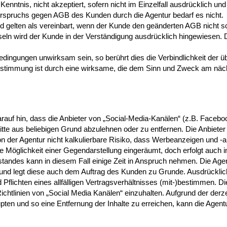
nntnis, nicht akzeptiert, sofern nicht im Einzelfall ausdrücklich und
erspruchs gegen AGB des Kunden durch die Agentur bedarf es nicht.
ten als vereinbart, wenn der Kunde den geänderten AGB nicht schrif
n wird der Kunde in der Verständigung ausdrücklich hingewiesen. Die
ingungen unwirksam sein, so berührt dies die Verbindlichkeit der ü
stimmung ist durch eine wirksame, die dem Sinn und Zweck am näc
rauf hin, dass die Anbieter von „Social-Media-Kanälen“ (z.B. Faceboo
e aus beliebigen Grund abzulehnen oder zu entfernen. Die Anbieter s
n der Agentur nicht kalkulierbare Risiko, dass Werbeanzeigen und -auf
Möglichkeit einer Gegendarstellung eingeräumt, doch erfolgt auch in
tandes kann in diesem Fall einige Zeit in Anspruch nehmen. Die Agent
, und legt diese auch dem Auftrag des Kunden zu Grunde. Ausdrückli
flichten eines allfälligen Vertragsverhältnisses (mit-)bestimmen. Di
tlinien von „Social Media Kanälen“ einzuhalten. Aufgrund der derz
en und so eine Entfernung der Inhalte zu erreichen, kann die Agentur