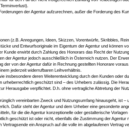
Terminverlust).
 Forderungen der Agentur aufzurechnen, außer die Forderung des Kund
ationen (z.B. Anregungen, Ideen, Skizzen, Vorentwürfe, Skribbles, Re
stücke und Entwurfsoriginale im Eigentum der Agentur und können von
er Kunde erwirbt durch Zahlung des Honorars das Recht der Nutzun
en der Agentur jedoch ausschließlich in Österreich nutzen. Der Erw
ung der von der Agentur dafür in Rechnung gestellten Honorare voraus
inem jederzeit widerrufbaren Leihverhältnis.
 insbesondere deren Weiterentwicklung durch den Kunden oder durch 
 urheberrechtlich geschützt sind – des Urhebers zulässig. Die Herau
 zur Herausgabe verpflichtet. D.h. ohne vertragliche Abtretung der Nu
prünglich vereinbarten Zweck und Nutzungsumfang hinausgeht, ist – 
rderlich. Dafür steht der Agentur und dem Urheber eine gesonderte a
n, für die die Agentur konzeptionelle oder gestalterische Vorlagen e
lich geschützt ist oder nicht, ebenfalls die Zustimmung der Agentur 
 Vertragsende ein Anspruch auf die volle im abgelaufenen Vertrag ve