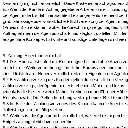
Verständigung nicht erforderlich. Diese Kostenvoranschlagsübersch
8.5
Wenn der Kunde in Auftrag gegebene Arbeiten ohne Einbindung de
der Agentur die bis dahin erbrachten Leistungen entsprechend der 
grob fahrlässige oder vorsätzliche Pflichtverletzung der Agentur b
(Provision) zu erstatten, wobei die Anrechnungsvergütung des § 116
Auftragnehmern der Agentur, schad- und klaglos zu stellen. Mit der
ausgeführte Konzepte, Entwürfe und sonstige Unterlagen sind vielm
9. Zahlung, Eigentumsvorbehalt
9.1
Das Honorar ist sofort mit Rechnungserhalt und ohne Abzug zur Z
auch für die Weiterverrechnung sämtlicher Barauslagen und sonstig
einschließlich aller Nebenverbindlichkeiten im Eigentum der Agentur
9.2
Bei Zahlungsverzug des Kunden gelten die gesetzlichen Verzugs
Zahlungsverzugs, der Agentur die entstehenden Mahn- und Inkasso
jedenfalls die Kosten zweier Mahnschreiben in marktüblicher Höhe
Rechtsanwalts. Die Geltendmachung weitergehender Rechte und Fo
9.3
Im Falle des Zahlungsverzuges des Kunden kann die Agentur s
Teilleistungen sofort fällig stellen.
9.4
Weiters ist die Agentur nicht verpflichtet, weitere Leistungen 
Entgeltzahlung bleibt davon unberührt.
9.5
Wurde die Bezahlung in Raten vereinbart, so behält sich die Age