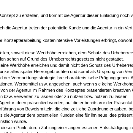
in Konzept zu erstellen, und kommt die Agentur dieser Einladung noch
 die Agentur treten der potentielle Kunde und die Agentur in ein Vertr
er Konzepterarbeitung kostenintensive Vorleistungen erbringt, obwohl 
 Teilen, soweit diese Werkhöhe erreichen, dem Schutz des Urheberre
den schon auf Grund des Urheberrechtsgesetzes nicht gestattet.
 keine Werkhöhe erreichen und damit nicht den Schutz des Urheberr
ke alles später Hervorgebrachten und somit als Ursprung von Verma
nd der Vermarktungsstrategie ihre charakteristische Prägung geben. 
ationen, Werbemittel usw. angesehen, auch wenn sie keine Werkhöhe
ese von der Agentur im Rahmen des Konzeptes präsentierten kreativen
en bzw. verwerten zu lassen oder zu nutzen bzw. nutzen zu lassen.
gentur Ideen präsentiert wurden, auf die er bereits vor der Präsenta
führung von Beweismitteln, die eine zeitliche Zuordnung erlauben, 
s die Agentur dem potentiellen Kunden eine für ihn neue Idee präsent
ienstlich wurde.
us diesem Punkt durch Zahlung einer angemessenen Entschädigung zu