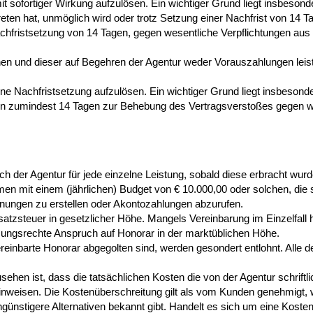
it sofortiger Wirkung aufzulösen. Ein wichtiger Grund liegt insbesond
eten hat, unmöglich wird oder trotz Setzung einer Nachfrist von 14 T
achfristsetzung von 14 Tagen, gegen wesentliche Verpflichtungen aus 
hen und dieser auf Begehren der Agentur weder Vorauszahlungen leist
e Nachfristsetzung aufzulösen. Ein wichtiger Grund liegt insbesonde
 von zumindest 14 Tagen zur Behebung des Vertragsverstoßes gegen
h der Agentur für jede einzelne Leistung, sobald diese erbracht wurd
n mit einem (jährlichen) Budget von € 10.000,00 oder solchen, die 
nungen zu erstellen oder Akontozahlungen abzurufen.
tzsteuer in gesetzlicher Höhe. Mangels Vereinbarung im Einzelfall ha
zungsrechte Anspruch auf Honorar in der marktüblichen Höhe.
vereinbarte Honorar abgegolten sind, werden gesondert entlohnt. All
hen ist, dass die tatsächlichen Kosten die von der Agentur schrift
hinweisen. Die Kostenüberschreitung gilt als vom Kunden genehmigt,
engünstigere Alternativen bekannt gibt. Handelt es sich um eine Koste