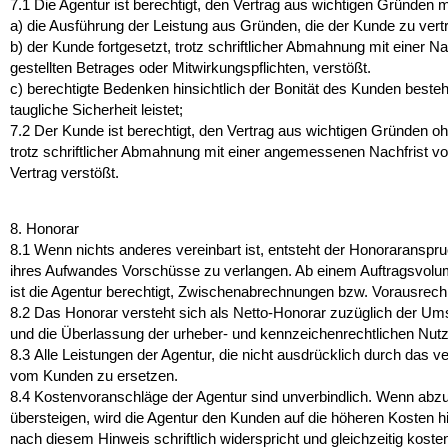
7.1
Die Agentur ist berechtigt, den Vertrag aus wichtigen Gründen m
a) die Ausführung der Leistung aus Gründen, die der Kunde zu vertr
b) der Kunde fortgesetzt, trotz schriftlicher Abmahnung mit einer N
gestellten Betrages oder Mitwirkungspflichten, verstößt.
c) berechtigte Bedenken hinsichtlich der Bonität des Kunden beste
taugliche Sicherheit leistet;
7.2
Der Kunde ist berechtigt, den Vertrag aus wichtigen Gründen ohn
trotz schriftlicher Abmahnung mit einer angemessenen Nachfrist
Vertrag verstößt.
8. Honorar
8.1
Wenn nichts anderes vereinbart ist, entsteht der Honoraranspruc
ihres Aufwandes Vorschüsse zu verlangen. Ab einem Auftragsvolume
ist die Agentur berechtigt, Zwischenabrechnungen bzw. Vorausrech
8.2
Das Honorar versteht sich als Netto-Honorar zuzüglich der Umsa
und die Überlassung der urheber- und kennzeichenrechtlichen Nut
8.3
Alle Leistungen der Agentur, die nicht ausdrücklich durch das 
vom Kunden zu ersetzen.
8.4
Kostenvoranschläge der Agentur sind unverbindlich. Wenn abzuse
übersteigen, wird die Agentur den Kunden auf die höheren Kosten 
nach diesem Hinweis schriftlich widerspricht und gleichzeitig kost