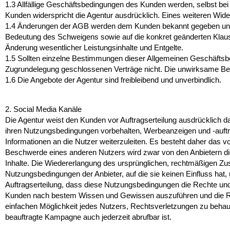
1.3
Allfällige Geschäftsbedingungen des Kunden werden, selbst bei Ke
Kunden widerspricht die Agentur ausdrücklich. Eines weiteren Wid
1.4
Änderungen der AGB werden dem Kunden bekannt gegeben und gel
Bedeutung des Schweigens sowie auf die konkret geänderten Klausel
Änderung wesentlicher Leistungsinhalte und Entgelte.
1.5
Sollten einzelne Bestimmungen dieser Allgemeinen Geschäftsbed
Zugrundelegung geschlossenen Verträge nicht. Die unwirksame Be
1.6
Die Angebote der Agentur sind freibleibend und unverbindlich.
2. Social Media Kanäle
Die Agentur weist den Kunden vor Auftragserteilung ausdrücklich da
ihren Nutzungsbedingungen vorbehalten, Werbeanzeigen und -auftritt
Informationen an die Nutzer weiterzuleiten. Es besteht daher das vo
Beschwerde eines anderen Nutzers wird zwar von den Anbietern die 
Inhalte. Die Wiedererlangung des ursprünglichen, rechtmäßigen Zus
Nutzungsbedingungen der Anbieter, auf die sie keinen Einfluss hat
Auftragserteilung, dass diese Nutzungsbedingungen die Rechte und P
Kunden nach bestem Wissen und Gewissen auszuführen und die Rich
einfachen Möglichkeit jedes Nutzers, Rechtsverletzungen zu behaupt
beauftragte Kampagne auch jederzeit abrufbar ist.