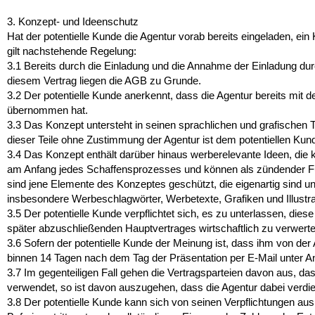
3. Konzept- und Ideenschutz
Hat der potentielle Kunde die Agentur vorab bereits eingeladen, e
gilt nachstehende Regelung:
3.1
Bereits durch die Einladung und die Annahme der Einladung durch
diesem Vertrag liegen die AGB zu Grunde.
3.2
Der potentielle Kunde anerkennt, dass die Agentur bereits mit d
übernommen hat.
3.3
Das Konzept untersteht in seinen sprachlichen und grafischen
dieser Teile ohne Zustimmung der Agentur ist dem potentiellen Kun
3.4
Das Konzept enthält darüber hinaus werberelevante Ideen, die
am Anfang jedes Schaffensprozesses und können als zündender Fun
sind jene Elemente des Konzeptes geschützt, die eigenartig sind u
insbesondere Werbeschlagwörter, Werbetexte, Grafiken und Illustr
3.5
Der potentielle Kunde verpflichtet sich, es zu unterlassen, di
später abzuschließenden Hauptvertrages wirtschaftlich zu verwert
3.6
Sofern der potentielle Kunde der Meinung ist, dass ihm von der A
binnen 14 Tagen nach dem Tag der Präsentation per E-Mail unter An
3.7
Im gegenteiligen Fall gehen die Vertragsparteien davon aus, das
verwendet, so ist davon auszugehen, dass die Agentur dabei verd
3.8
Der potentielle Kunde kann sich von seinen Verpflichtungen a