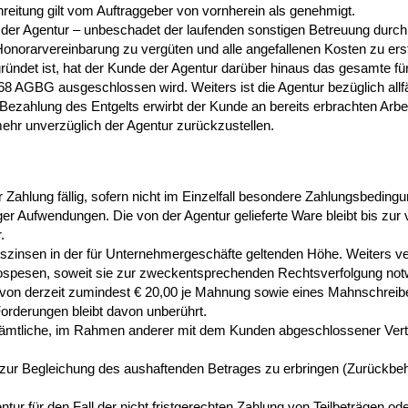
reitung gilt vom Auftraggeber von vornherein als genehmigt.
r Agentur – unbeschadet der laufenden sonstigen Betreuung durch die
Honorarvereinbarung zu vergüten und alle angefallenen Kosten zu erst
egründet ist, hat der Kunde der Agentur darüber hinaus das gesamte fü
8 AGBG ausgeschlossen wird. Weiters ist die Agentur bezüglich allfä
 Bezahlung des Entgelts erwirbt der Kunde an bereits erbrachten Arbei
ehr unverzüglich der Agentur zurückzustellen.
ahlung fällig, sofern nicht im Einzelfall besondere Zahlungsbedingung
er Aufwendungen. Die von der Agentur gelieferte Ware bleibt bis zur 
.
zinsen in der für Unternehmergeschäfte geltenden Höhe. Weiters verp
spesen, soweit sie zur zweckentsprechenden Rechtsverfolgung notw
 von derzeit zumindest € 20,00 je Mahnung sowie eines Mahnschreibe
rderungen bleibt davon unberührt.
ämtliche, im Rahmen anderer mit dem Kunden abgeschlossener Vertr
bis zur Begleichung des aushaftenden Betrages zu erbringen (Zurückbeh
ntur für den Fall der nicht fristgerechten Zahlung von Teilbeträgen o