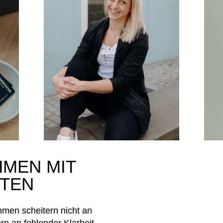
HMEN
MIT
ITEN
hmen
scheitern nicht an
n an fehlender Klarheit.