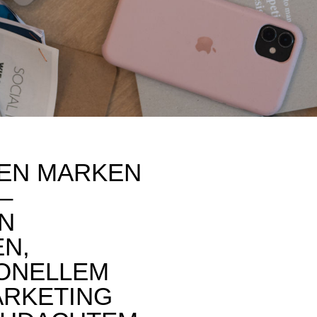
EN MARKEN
–
EN
EN,
ONELLEM
ARKETING